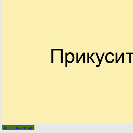
Фразеологизмы