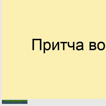
Фразеологизмы