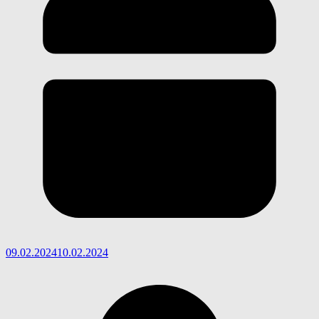
09.02.2024
10.02.2024