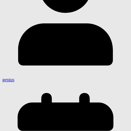
genius