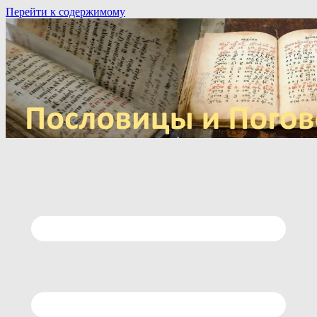
Перейти к содержимому