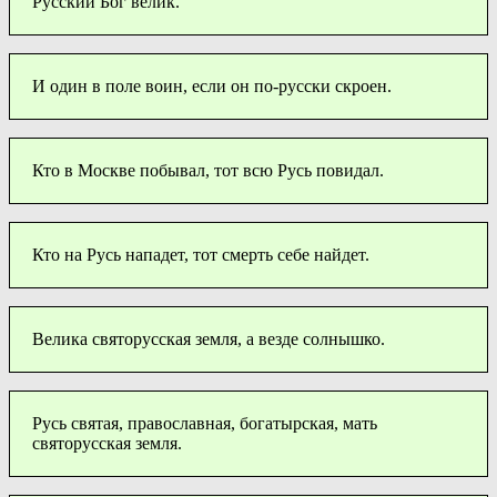
Русский Бог велик.
И один в поле воин, если он по-русски скроен.
Кто в Москве побывал, тот всю Русь повидал.
Кто на Русь нападет, тот смерть себе найдет.
Велика святорусская земля, а везде солнышко.
Русь святая, православная, богатырская, мать
святорусская земля.