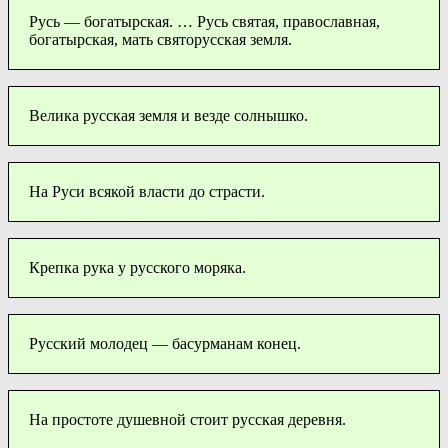
Русь — богатырская. … Русь святая, православная,
богатырская, мать святорусская земля.
Велика русская земля и везде солнышко.
На Руси всякой власти до страсти.
Крепка рука у русского моряка.
Русский молодец — басурманам конец.
На простоте душевной стоит русская деревня.