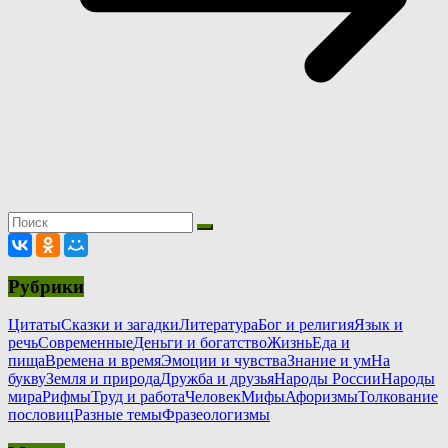
Рубрики
Цитаты
Сказки и загадки
Литература
Бог и религия
Язык и
речь
Современные
Деньги и богатство
Жизнь
Еда и
пища
Времена и время
Эмоции и чувства
Знание и ум
На
букву
Земля и природа
Дружба и друзья
Народы России
Народы
мира
Рифмы
Труд и работа
Человек
Мифы
Афоризмы
Толкование
пословиц
Разные темы
Фразеологизмы