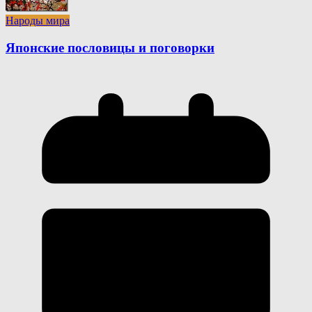
Народы мира
Японские пословицы и поговорки