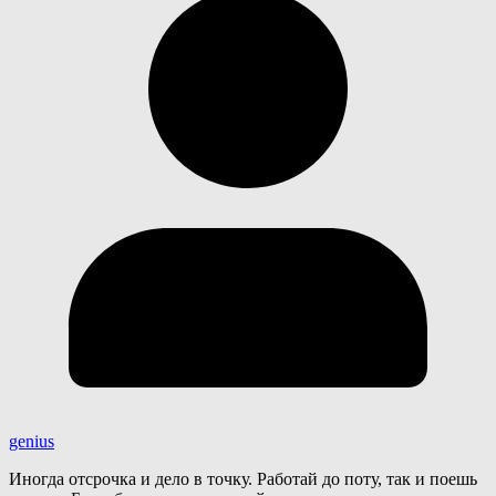
genius
Иногда отсрочка и дело в точку. Работай до поту, так и поешь