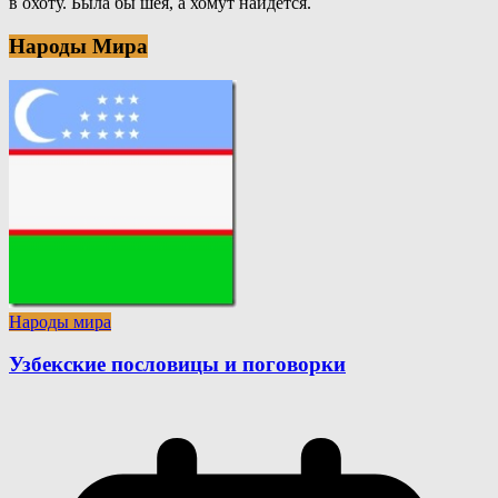
в охоту. Была бы шея, а хомут найдется.
Народы Мира
Народы мира
Узбекские пословицы и поговорки