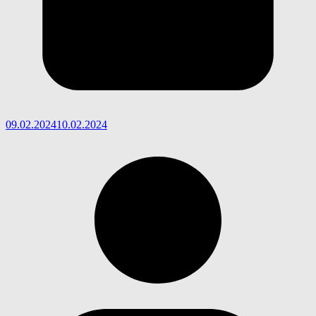
09.02.2024
10.02.2024