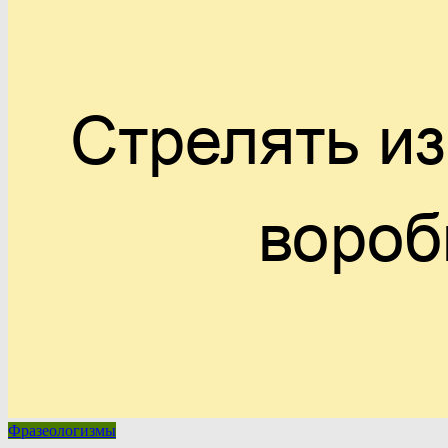
Фразеологизмы