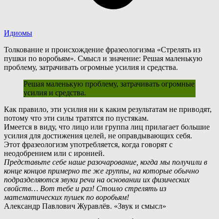
Идиомы
Толкование и происхождение фразеологизма «Стрелять из
пушки по воробьям». Смысл и значение: Решая маленькую
проблему, затрачивать огромные усилия и средства.
Решая маленькую проблему, затрачивать огромные
усилия и средства.
К
ак правило, эти усилия ни к каким результатам не приводят,
потому что эти силы тратятся по пустякам.
Имеется в виду, что лицо или группа лиц прилагает большие
усилия для достижения целей, не оправдывающих себя.
Э
тот фразеологизм употребляется, когда говорят с
неодобрением или с иронией.
Представьте себе наше разочарование, когда мы получили в
конце концов примерно те же группы, на которые обычно
подразделяются звуки речи на основании их физических
свойств… Вот тебе и раз! Стоило стрелять из
математических пушек по воробьям!
Александр Павлович Журавлёв. «Звук и смысл»