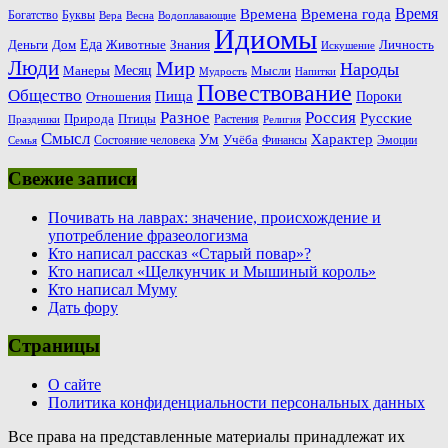
Время
Времена
Времена года
Богатство
Буквы
Вера
Весна
Водоплавающие
Идиомы
Еда
Деньги
Животные
Знания
Дом
Личность
Искушение
Люди
Мир
Народы
Месяц
Манеры
Мысли
Мудрость
Напитки
Повествование
Общество
Пища
Пороки
Отношения
Россия
Разное
Русские
Природа
Птицы
Растения
Праздники
Религия
Смысл
Ум
Характер
Учёба
Состояние человека
Финансы
Эмоции
Семья
Свежие записи
Почивать на лаврах: значение, происхождение и
употребление фразеологизма
Кто написал рассказ «Старый повар»?
Кто написал «Щелкунчик и Мышиный король»
Кто написал Муму
Дать фору
Страницы
О сайте
Политика конфиденциальности персональных данных
Все права на представленные материалы принадлежат их