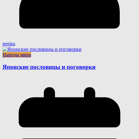
genius
Народы мира
Японские пословицы и поговорки