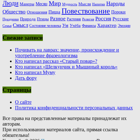
Люди
Мир
Народы
Месяц
Манеры
Мысли
Мудрость
Напитки
Повествование
Общество
Пища
Пороки
Отношения
Россия
Разное
Русские
Природа
Птицы
Растения
Праздники
Религия
Смысл
Ум
Характер
Учёба
Состояние человека
Финансы
Эмоции
Семья
Свежие записи
Почивать на лаврах: значение, происхождение и
употребление фразеологизма
Кто написал рассказ «Старый повар»?
Кто написал «Щелкунчик и Мышиный король»
Кто написал Муму
Дать фору
Страницы
О сайте
Политика конфиденциальности персональных данных
Все права на представленные материалы принадлежат их
авторам.
При использовании материалов сайта, прямая ссылка
обязательна!