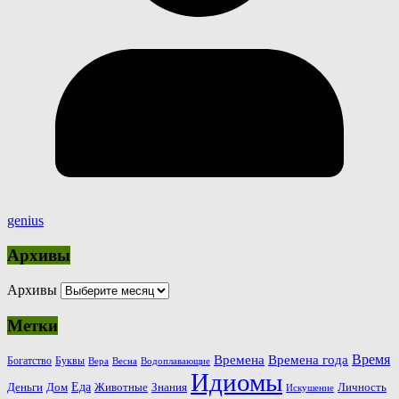
genius
Архивы
Архивы
Метки
Время
Времена
Времена года
Богатство
Буквы
Вера
Весна
Водоплавающие
Идиомы
Еда
Деньги
Животные
Знания
Дом
Личность
Искушение