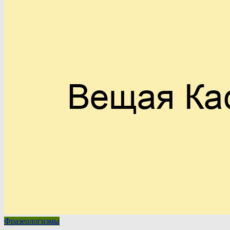
Фразеологизмы