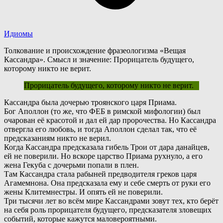
Идиомы
Толкование и происхождение фразеологизма «Вещая
Кассандра». Смысл и значение: Прорицатель будущего,
которому никто не верит.
Прорицатель будущего, которому никто не верит.
К
ассандра была дочерью троянского царя Приама.
Бог Аполлон (то же, что ФЕБ в римской мифологии) был
очарован её красотой и дал ей дар пророчества. Но Кассандра
отвергла его любовь, и тогда Аполлон сделал так, что её
предсказаниям никто не верил.
Когда Кассандра предсказала гибель Трои от дара данайцев,
ей не поверили. Но вскоре царство Приама рухнуло, а его
жена Гекуба с дочерьми попали в плен.
Т
ам Кассандра стала рабыней предводителя греков царя
Агамемнона. Она предсказала ему и себе смерть от руки его
жены Клитемнестры. И опять ей не поверили.
Три тысячи лет во всём мире Кассандрами зовут тех, кто берёт
на себя роль прорицателя будущего, предсказателя зловещих
событий, которые кажутся маловероятными.