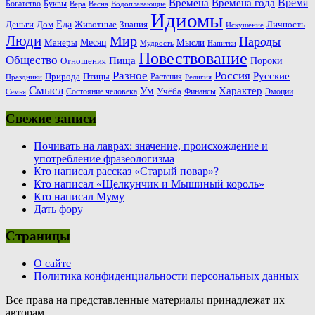
Время
Времена
Времена года
Богатство
Буквы
Вера
Весна
Водоплавающие
Идиомы
Еда
Деньги
Животные
Знания
Дом
Личность
Искушение
Люди
Мир
Народы
Месяц
Манеры
Мысли
Мудрость
Напитки
Повествование
Общество
Пища
Пороки
Отношения
Россия
Разное
Русские
Природа
Птицы
Растения
Праздники
Религия
Смысл
Ум
Характер
Учёба
Состояние человека
Финансы
Эмоции
Семья
Свежие записи
Почивать на лаврах: значение, происхождение и
употребление фразеологизма
Кто написал рассказ «Старый повар»?
Кто написал «Щелкунчик и Мышиный король»
Кто написал Муму
Дать фору
Страницы
О сайте
Политика конфиденциальности персональных данных
Все права на представленные материалы принадлежат их
авторам.