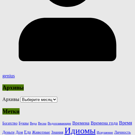
genius
Архивы
Архивы
Метки
Время
Времена
Времена года
Богатство
Буквы
Вера
Весна
Водоплавающие
Идиомы
Еда
Деньги
Животные
Знания
Дом
Личность
Искушение