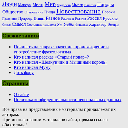
Люди
Мир
Народы
Месяц
Манеры
Мысли
Мудрость
Напитки
Повествование
Общество
Пища
Пороки
Отношения
Россия
Разное
Русские
Природа
Птицы
Растения
Праздники
Религия
Смысл
Ум
Характер
Учёба
Состояние человека
Финансы
Эмоции
Семья
Свежие записи
Почивать на лаврах: значение, происхождение и
употребление фразеологизма
Кто написал рассказ «Старый повар»?
Кто написал «Щелкунчик и Мышиный король»
Кто написал Муму
Дать фору
Страницы
О сайте
Политика конфиденциальности персональных данных
Все права на представленные материалы принадлежат их
авторам.
При использовании материалов сайта, прямая ссылка
обязательна!