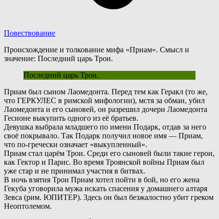
Повествование
Происхождение и толкование мифа «Приам». Смысл и
значение: Последний царь Трои.
Последний царь Трои.
П
риам был сыном Лаомедонта. Перед тем как Геракл (то же,
что ГЕРКУЛЕС в римской мифологии), мстя за обман, убил
Лаомедонта и его сыновей, он разрешил дочери Лаомедонта
Гесионе выкупить одного из её братьев.
Девушка выбрала младшего по имени Подарк, отдав за него
своё покрывало. Так Подарк получил новое имя — Приам,
что
по-гречески
означает «выкупленный».
Приам стал царём Трои. Среди его сыновей были такие герои,
как Гектор и Парис. Во время Троянской войны Приам был
уже стар и не принимал участия в битвах.
В
ночь взятия Трои Приам хотел пойти в бой, но его жена
Гекуба уговорила мужа искать спасения у домашнего алтаря
Зевса (рим. ЮПИТЕР). Здесь он был безжалостно убит греком
Неоптолемом.