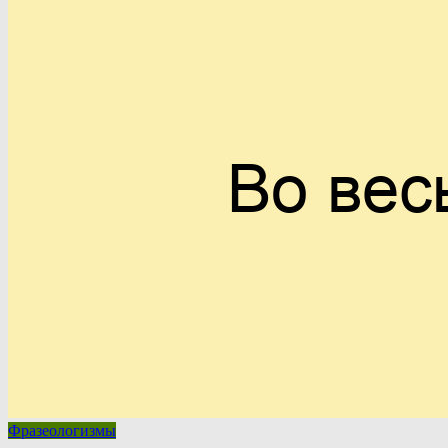
Фразеологизмы