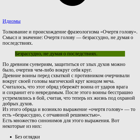
Идиомы
Толкование и происхождение фразеологизма «Очертя голову».
Смысл и значение: Очертя голову — безрассудно, не думая о
последствиях.
Безрассудно, не думая о последствиях.
П
о древним суевериям, защититься от злых духов можно
было, очертив
чем-либо
вокруг себя круг.
Древние воины перед схваткой с противником очерчивали
вокруг своей головы магический круг концом меча.
Считалось, что этот обряд убережёт воина от ударов врага
и сохранит его невредимым. После этого воины бесстрашно
устремлялись в бой, считая, что теперь их жизнь под охраной
добрых духов.
Из этого обряда и возникло выражение «очертя голову» — то
есть «безрассудно, с отчаянной решимостью».
Е
сть множество синонимов для этого выражения. Вот
некоторые из них:
Без оглядки