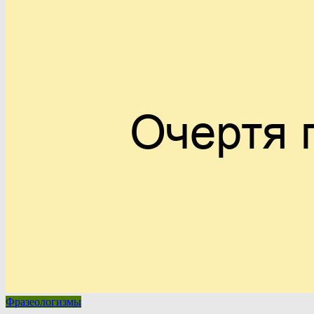
Фразеологизмы