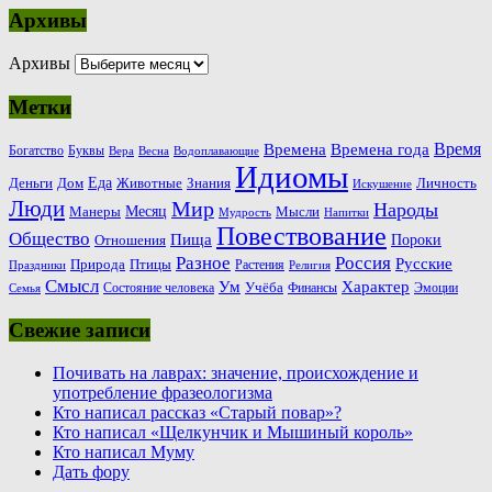
Архивы
Архивы
Метки
Время
Времена
Времена года
Богатство
Буквы
Вера
Весна
Водоплавающие
Идиомы
Еда
Деньги
Животные
Знания
Дом
Личность
Искушение
Люди
Мир
Народы
Месяц
Манеры
Мысли
Мудрость
Напитки
Повествование
Общество
Пища
Пороки
Отношения
Россия
Разное
Русские
Природа
Птицы
Растения
Праздники
Религия
Смысл
Ум
Характер
Учёба
Состояние человека
Финансы
Эмоции
Семья
Свежие записи
Почивать на лаврах: значение, происхождение и
употребление фразеологизма
Кто написал рассказ «Старый повар»?
Кто написал «Щелкунчик и Мышиный король»
Кто написал Муму
Дать фору