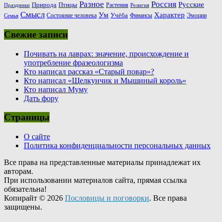
Россия
Разное
Русские
Природа
Птицы
Растения
Праздники
Религия
Смысл
Ум
Характер
Учёба
Состояние человека
Финансы
Эмоции
Семья
Свежие записи
Почивать на лаврах: значение, происхождение и
употребление фразеологизма
Кто написал рассказ «Старый повар»?
Кто написал «Щелкунчик и Мышиный король»
Кто написал Муму
Дать фору
Страницы
О сайте
Политика конфиденциальности персональных данных
Все права на представленные материалы принадлежат их
авторам.
При использовании материалов сайта, прямая ссылка
обязательна!
Копирайт © 2026
Пословицы и поговорки
. Все права
защищены.