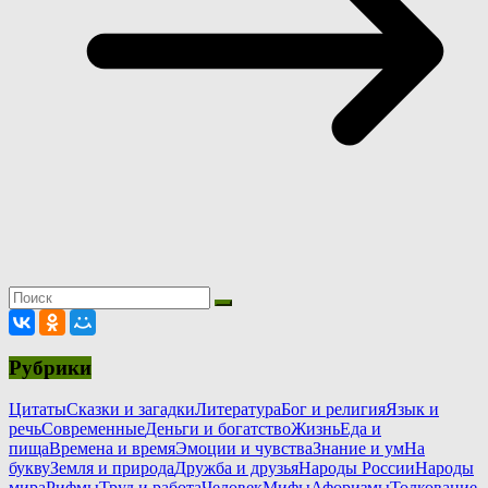
Рубрики
Цитаты
Сказки и загадки
Литература
Бог и религия
Язык и
речь
Современные
Деньги и богатство
Жизнь
Еда и
пища
Времена и время
Эмоции и чувства
Знание и ум
На
букву
Земля и природа
Дружба и друзья
Народы России
Народы
мира
Рифмы
Труд и работа
Человек
Мифы
Афоризмы
Толкование