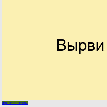
Фразеологизмы