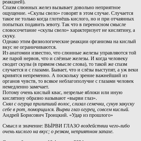
реакцией).
С
пазм слюнных желез вызывает довольно неприятное
ощущение. «Скулы свело» говорят в этом случае. Случается
такое не только когда глотнёшь кислого, но и при отчаянных
попытках подавить зевоту. Так что в переносном смысле
словосочетание «скулы свело» характеризует не кислятину, а
скуку.
Однако этим физиологические реакции организма на кислый
вкус не ограничиваются.
И
з анатомии известно, что слюнные железы управляются той
же парой нервов, что и слёзные железы. И когда человеку
сводит скулы (в прямом смысле слова), то такой же спазм
случается и с глазами. Бывает, что и слёзы выступят, а уж веки
кривятся непременно. А поскольку зрение важнейший из
органов чувств, то всякое неблагополучие с глазами человек
немедленно замечает.
Потому очень кислый квас, незрелые яблоки или иную
кислятину образно называют «вырви глаз».
Снял с огурца прилипший волос, слизал семечки, сунув закуску
себе в рот, поморщился. Вырви глаз огурец, совсем кислый.
Андрей Борисович Троицкий. «Удар из прошлого»
Смысл и значение: ВЫ́РВИ ГЛАЗ
О воздействии чего-либо
очень кислого на вкус; о резком, неприятном запахе.