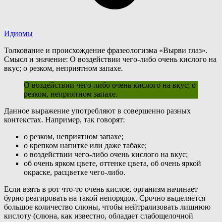
Идиомы
Толкование и происхождение фразеологизма «Вырви глаз».
Смысл и значение: О воздействии чего-либо очень кислого на
вкус; о резком, неприятном запахе.
О воздействии чего-либо очень кислого на вкус; о
резком, неприятном запахе.
Д
анное выражение употребляют в совершенно разных
контекстах. Например, так говорят:
о резком, неприятном запахе;
о крепком напитке или даже табаке;
о воздействии чего-либо очень кислого на вкус;
об очень ярком цвете, оттенке цвета, об очень яркой
окраске, расцветке чего-либо.
Если взять в рот что-то очень кислое, организм начинает
бурно реагировать на такой непорядок. Срочно выделяется
большое количество слюны, чтобы нейтрализовать лишнюю
кислоту (слюна, как известно, обладает слабощелочной