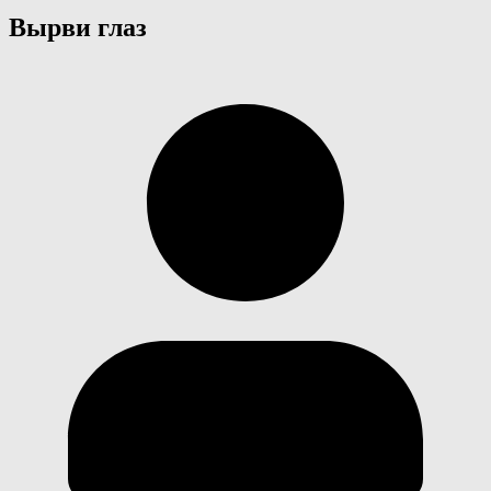
Вырви глаз