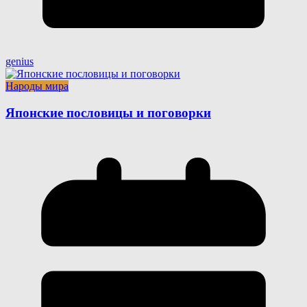
genius
Народы мира
Японские пословицы и поговорки