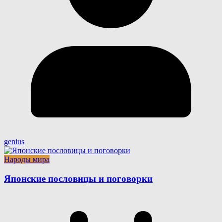
genius
Народы мира
Японские пословицы и поговорки