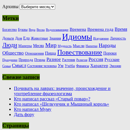
Архивы
Метки
Время
Времена
Времена года
Богатство
Буквы
Вера
Весна
Водоплавающие
Идиомы
Еда
Деньги
Животные
Знания
Дом
Личность
Искушение
Люди
Мир
Народы
Месяц
Манеры
Мысли
Мудрость
Напитки
Повествование
Общество
Пища
Пороки
Отношения
Россия
Разное
Русские
Природа
Птицы
Растения
Праздники
Религия
Смысл
Ум
Характер
Учёба
Состояние человека
Финансы
Эмоции
Семья
Свежие записи
Почивать на лаврах: значение, происхождение и
употребление фразеологизма
Кто написал рассказ «Старый повар»?
Кто написал «Щелкунчик и Мышиный король»
Кто написал Муму
Дать фору
Страницы