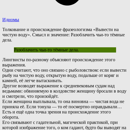
Идиомы
Толкование и происхождение фразеологизма «Вывести на
чистую воду». Смысл и значение: Разоблачить чьи-то тёмные
дела.
Разоблачить чьи-то тёмные дела.
Л
ингвисты по-разному объясняют происхождение этого
выражения.
Одни считают, что оно связано с рыболовством: если вывести
рыбу на чистую воду, открытую воду, подальше от коряг и
камней, её легче вытаскивать.
Другие возводят выражение к средневековым судам над
ведьмами: обвиняемую в колдовстве женщину бросали в воду
и смотрели, что произойдёт.
Е
сли женщина выплывала, то она виновна — чистая вода не
приняла её. Если тонула — то её посмертно оправдывали…
Е
сть и ещё одна точка зрения на происхождение этого
оборота.
Его связывают с гадательной, магической практикой, при
которой изображение того, о ком гадают, будто бы выводят на