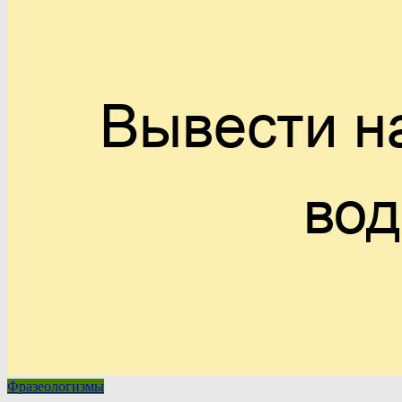
Фразеологизмы