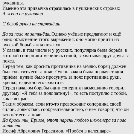
рукавицы.
И
менно эта привычка отразилась в пушкинских строках:
А жена не рукавица:
С белой ручки не стряхнёшь
Да за пояс не заткнёшь.
О
днако учёные предлагают и ещё
одно объяснение этого выражения: оно могло прийти из
русской борьбы «на поясах».
У славян, в том числе и у русских, популярна была борьба, в
которой соперники мерились силой, захватывая друг друга за
пояса.
П
еред тем, как бросить противника на землю, борец должен
был схватить его за пояс. Очень важна была первая стадия
приёма: нужно было просунуть за пояс противника руки,
крепко, надёжно его схватить.
Перед началом борьбы один соперник насмешливо говорил
другому: «Я тебя за пояс заткну!», то есть поступлю с тобой,
как с вещью.
Т
аким образом, если кто-то превосходит соперника своей
силой, ловкостью, сообразительностью, о нём говорят, что он
заткнёт его за пояс.
Да брось ты, Ершов, этот парень любого инженера за пояс
заткнёт.
Иосиф Абрамович Герасимов. «Пробел в календаре»