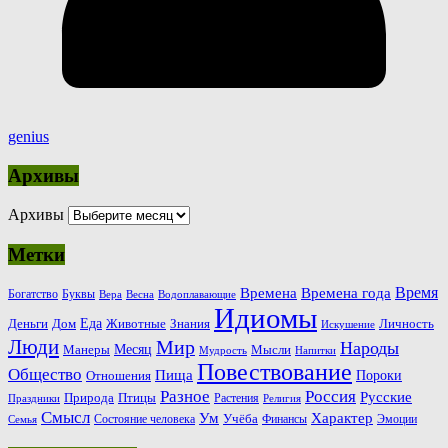
genius
Архивы
Архивы
Метки
Время
Времена
Времена года
Богатство
Буквы
Вера
Весна
Водоплавающие
Идиомы
Еда
Деньги
Животные
Знания
Дом
Личность
Искушение
Люди
Мир
Народы
Месяц
Манеры
Мысли
Мудрость
Напитки
Повествование
Общество
Пища
Пороки
Отношения
Россия
Разное
Русские
Природа
Птицы
Растения
Праздники
Религия
Смысл
Ум
Характер
Учёба
Состояние человека
Финансы
Эмоции
Семья