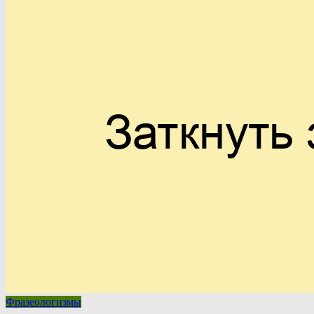
Фразеологизмы