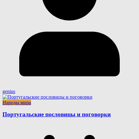
genius
Народы мира
Португальские пословицы и поговорки