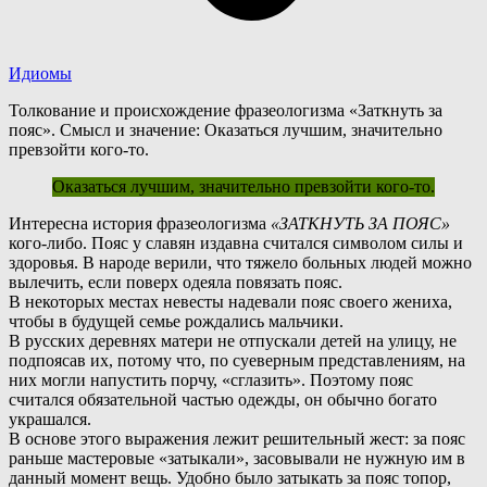
Идиомы
Толкование и происхождение фразеологизма «Заткнуть за
пояс». Смысл и значение: Оказаться лучшим, значительно
превзойти кого-то.
Оказаться лучшим, значительно превзойти кого-то.
И
нтересна история фразеологизма
«ЗАТКНУТЬ ЗА ПОЯС»
кого-либо. Пояс у славян издавна считался символом силы и
здоровья. В народе верили, что тяжело больных людей можно
вылечить, если поверх одеяла повязать пояс.
В
некоторых местах невесты надевали пояс своего жениха,
чтобы в будущей семье рождались мальчики.
В русских деревнях матери не отпускали детей на улицу, не
подпоясав их, потому что, по суеверным представлениям, на
них могли напустить порчу, «сглазить». Поэтому пояс
считался обязательной частью одежды, он обычно богато
украшался.
В
основе этого выражения лежит решительный жест: за пояс
раньше мастеровые «затыкали», засовывали не нужную им в
данный момент вещь. Удобно было затыкать за пояс топор,