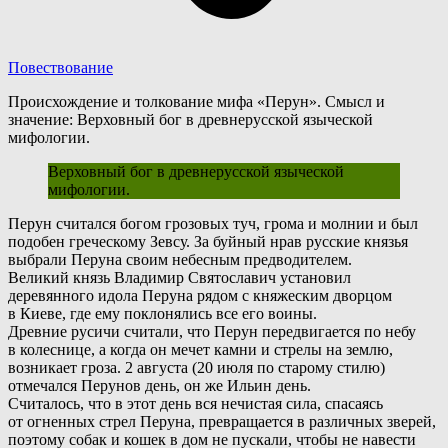
Повествование
Происхождение и толкование мифа «Перун». Смысл и
значение: Верховный бог в древнерусской языческой
мифологии.
Верховный бог в древнерусской языческой
мифологии.
П
ерун считался богом грозовых туч, грома и молнии и был
подобен греческому Зевсу. За буйный нрав русские князья
выбрали Перуна своим небесным предводителем.
Великий князь Владимир Святославич установил
деревянного идола Перуна рядом с княжеским дворцом
в Киеве, где ему поклонялись все его воины.
Древние русичи считали, что Перун передвигается по небу
в колеснице, а когда он мечет камни и стрелы на землю,
возникает гроза. 2 августа (20 июля по старому стилю)
отмечался Перунов день, он же Ильин день.
С
читалось, что в этот день вся нечистая сила, спасаясь
от огненных стрел Перуна, превращается в различных зверей,
поэтому собак и кошек в дом не пускали, чтобы не навести