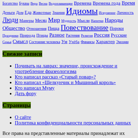
Время
Времена
Времена года
Богатство
Буквы
Вера
Весна
Водоплавающие
Идиомы
Еда
Деньги
Животные
Знания
Дом
Личность
Искушение
Люди
Мир
Народы
Месяц
Манеры
Мысли
Мудрость
Напитки
Повествование
Общество
Пища
Пороки
Отношения
Россия
Разное
Русские
Природа
Птицы
Растения
Праздники
Религия
Смысл
Ум
Характер
Учёба
Состояние человека
Финансы
Эмоции
Семья
Свежие записи
Почивать на лаврах: значение, происхождение и
употребление фразеологизма
Кто написал рассказ «Старый повар»?
Кто написал «Щелкунчик и Мышиный король»
Кто написал Муму
Дать фору
Страницы
О сайте
Политика конфиденциальности персональных данных
Все права на представленные материалы принадлежат их