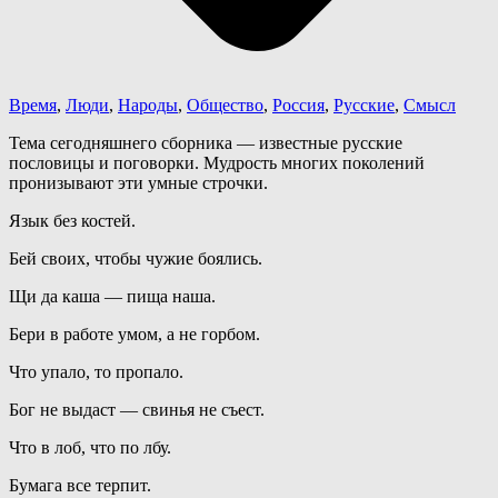
Время
,
Люди
,
Народы
,
Общество
,
Россия
,
Русские
,
Смысл
Тема сегодняшнего сборника — известные русские
пословицы и поговорки. Мудрость многих поколений
пронизывают эти умные строчки.
Язык без костей.
Бей своих, чтобы чужие боялись.
Щи да каша — пища наша.
Бери в работе умом, а не горбом.
Что упало, то пропало.
Бог не выдаст — свинья не съест.
Что в лоб, что по лбу.
Бумага все терпит.