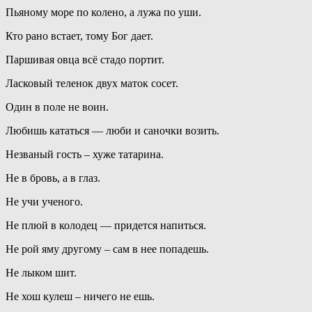
Пьяному море по колено, а лужа по уши.
Кто рано встает, тому Бог дает.
Паршивая овца всё стадо портит.
Ласковый теленок двух маток сосет.
Один в поле не воин.
Любишь кататься — люби и саночки возить.
Незваный гость – хуже татарина.
Не в бровь, а в глаз.
Не учи ученого.
Не плюй в колодец — придется напиться.
Не рой яму другому – сам в нее попадешь.
Не лыком шит.
Не хош кулеш – ничего не ешь.