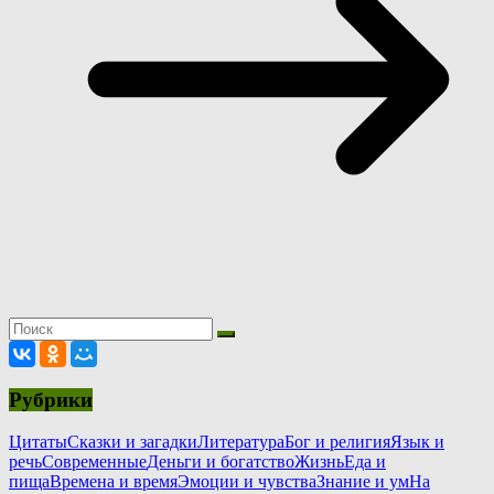
Рубрики
Цитаты
Сказки и загадки
Литература
Бог и религия
Язык и
речь
Современные
Деньги и богатство
Жизнь
Еда и
пища
Времена и время
Эмоции и чувства
Знание и ум
На