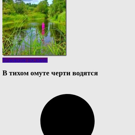
Толкование пословиц
В тихом омуте черти водятся