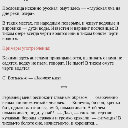
Пословица исконно русская, омут здесь — «глубокая яма на
дне реки, озера».
В таких местах, по народным поверьям, и живут водяные и
вировики — духи воды. Известен и вариант пословицы: В
тихом озере всегда черти водятся или в тихом болоте черти
водятся.
Примеры употребления:
Какими здесь ангелами прикидываются, выпивать с нами не
садятся, водку не пьем, говорят. Не пьют! В тихом омуте
черти водятся.
С. Василенко — «Звонкое имя».
***
Германец меня беспокоит главным образом, — озабоченно
вещал «полномочный» человек. — Конечно, бит он, крепко
бит, однако ж затаился, змей, помалкивает. А об чем
помалкивает, поди, узнай! ..— Да-а, — тискали, терзали
кулаками бороды кержаки и громко крякали, — ситуация! В
тихом-то болоте оне, нечистые-то, и хоронятся…