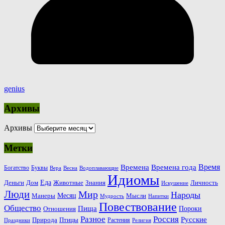
genius
Архивы
Архивы
Метки
Время
Времена
Времена года
Богатство
Буквы
Вера
Весна
Водоплавающие
Идиомы
Еда
Деньги
Животные
Знания
Дом
Личность
Искушение
Люди
Мир
Народы
Месяц
Манеры
Мысли
Мудрость
Напитки
Повествование
Общество
Пища
Пороки
Отношения
Россия
Разное
Русские
Природа
Птицы
Растения
Праздники
Религия