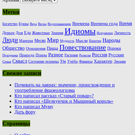
Метки
Время
Времена
Времена года
Богатство
Буквы
Вера
Весна
Водоплавающие
Идиомы
Еда
Деньги
Животные
Знания
Дом
Личность
Искушение
Люди
Мир
Народы
Месяц
Манеры
Мысли
Мудрость
Напитки
Повествование
Общество
Пища
Пороки
Отношения
Россия
Разное
Русские
Природа
Птицы
Растения
Праздники
Религия
Смысл
Ум
Характер
Учёба
Состояние человека
Финансы
Эмоции
Семья
Свежие записи
Почивать на лаврах: значение, происхождение и
употребление фразеологизма
Кто написал рассказ «Старый повар»?
Кто написал «Щелкунчик и Мышиный король»
Кто написал Муму
Дать фору
Страницы