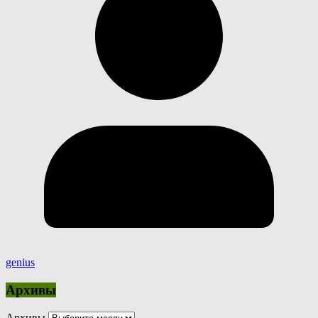
genius
Архивы
Архивы