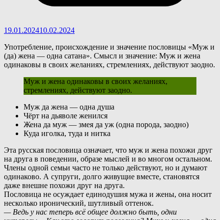
19.01.2024
10.02.2024
Употребление, происхождение и значение пословицы «Муж и
(да) жена — одна сатана». Смысл и значение: Муж и жена
одинаковы в своих желаниях, стремлениях, действуют заодно.
Муж и жена одинаковы в своих желаниях,
стремлениях, действуют заодно.
Муж да жена — одна душа
Чёрт на дьяволе женился
Жена да муж — змея да уж (одна порода, заодно)
Куда иголка, туда и нитка
Э
та русская пословица означает, что муж и жена похожи друг
на друга в поведении, образе мыслей и во многом остальном.
Члены одной семьи часто не только действуют, но и думают
одинаково. А супруги, долго живущие вместе, становятся
даже внешне похожи друг на друга.
Пословица не осуждает единодушия мужа и жены, она носит
несколько иронический, шутливый оттенок.
— Ведь у нас теперь всё общее должно быть, одни