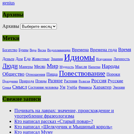
genius
Архивы
Архивы
Метки
Время
Времена
Времена года
Богатство
Буквы
Вера
Весна
Водоплавающие
Идиомы
Еда
Деньги
Животные
Знания
Дом
Личность
Искушение
Люди
Мир
Народы
Месяц
Манеры
Мысли
Мудрость
Напитки
Повествование
Общество
Пища
Пороки
Отношения
Россия
Разное
Русские
Природа
Птицы
Растения
Праздники
Религия
Смысл
Ум
Характер
Учёба
Состояние человека
Финансы
Эмоции
Семья
Свежие записи
Почивать на лаврах: значение, происхождение и
употребление фразеологизма
Кто написал рассказ «Старый повар»?
Кто написал «Щелкунчик и Мышиный король»
Кто написал Муму