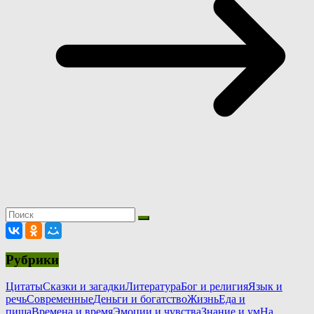
Рубрики
Цитаты
Сказки и загадки
Литература
Бог и религия
Язык и
речь
Современные
Деньги и богатство
Жизнь
Еда и
пища
Времена и время
Эмоции и чувства
Знание и ум
На