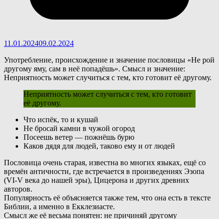
11.01.2024
09.02.2024
Употребление, происхождение и значение пословицы «Не рой
другому яму, сам в неё попадёшь». Смысл и значение:
Неприятность может случиться с тем, кто готовит её другому.
Неприятность может случиться с тем, кто готовит
её другому.
Что испёк, то и кушай
Не бросай камни в чужой огород
Посеешь ветер — пожнёшь бурю
Каков дядя для людей, таково ему и от людей
П
ословица очень старая, известна во многих языках, ещё со
времён античности, где встречается в произведениях Эзопа
(VI-V века до нашей эры), Цицерона и других древних
авторов.
Популярность её объясняется также тем, что она есть в тексте
Библии, а именно в Екклезиасте.
Смысл же её весьма понятен: не причиняй другому