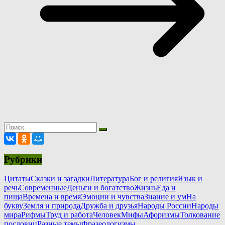
Рубрики
Цитаты
Сказки и загадки
Литература
Бог и религия
Язык и
речь
Современные
Деньги и богатство
Жизнь
Еда и
пища
Времена и время
Эмоции и чувства
Знание и ум
На
букву
Земля и природа
Дружба и друзья
Народы России
Народы
мира
Рифмы
Труд и работа
Человек
Мифы
Афоризмы
Толкование
пословиц
Разные темы
Фразеологизмы