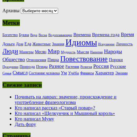
Архивы
Метки
Время
Времена
Времена года
Богатство
Буквы
Вера
Весна
Водоплавающие
Идиомы
Еда
Деньги
Животные
Знания
Дом
Личность
Искушение
Люди
Мир
Народы
Месяц
Манеры
Мысли
Мудрость
Напитки
Повествование
Общество
Пища
Пороки
Отношения
Россия
Разное
Русские
Природа
Птицы
Растения
Праздники
Религия
Смысл
Ум
Характер
Учёба
Состояние человека
Финансы
Эмоции
Семья
Свежие записи
Почивать на лаврах: значение, происхождение и
употребление фразеологизма
Кто написал рассказ «Старый повар»?
Кто написал «Щелкунчик и Мышиный король»
Кто написал Муму
Дать фору
Страницы