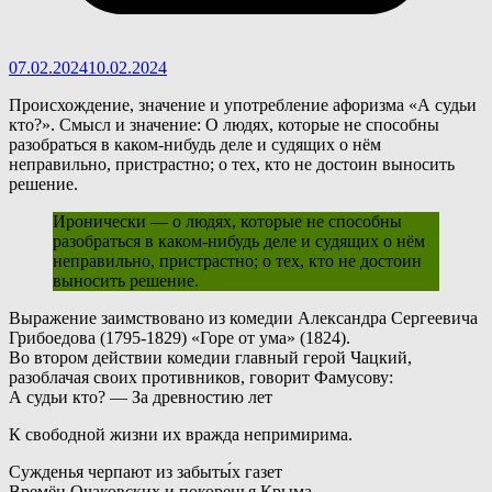
07.02.2024
10.02.2024
Происхождение, значение и употребление афоризма «А судьи
кто?». Смысл и значение: О людях, которые не способны
разобраться в каком-нибудь деле и судящих о нём
неправильно, пристрастно; о тех, кто не достоин выносить
решение.
Иронически — о людях, которые не способны
разобраться в каком-нибудь деле и судящих о нём
неправильно, пристрастно; о тех, кто не достоин
выносить решение.
В
ыражение заимствовано из комедии Александра Сергеевича
Грибоедова (1795-1829) «Горе от ума» (1824).
Во втором действии комедии главный герой Чацкий,
разоблачая своих противников, говорит Фамусову:
А судьи кто? — За древностию лет
К свободной жизни их вражда непримирима.
Сужденья черпают из забыты́х газет
Времён Очаковских и покоренья Крыма.