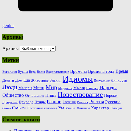
genius
Архивы
Архивы
Метки
Время
Времена
Времена года
Богатство
Буквы
Вера
Весна
Водоплавающие
Идиомы
Еда
Деньги
Животные
Знания
Дом
Личность
Искушение
Люди
Мир
Народы
Месяц
Манеры
Мысли
Мудрость
Напитки
Повествование
Общество
Пища
Пороки
Отношения
Россия
Разное
Русские
Природа
Птицы
Растения
Праздники
Религия
Смысл
Ум
Характер
Учёба
Состояние человека
Финансы
Эмоции
Семья
Свежие записи
Почивать на лаврах: значение, происхождение и