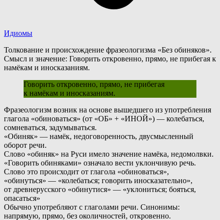
Идиомы
Толкование и происхождение фразеологизма «Без обиняков».
Смысл и значение: Говорить откровенно, прямо, не прибегая к
намёкам и иносказаниям.
Говорить откровенно, прямо, не прибегая
к намёкам и иносказаниям.
Ф
разеологизм возник на основе вышедшего из употребления
глагола «обиноваться» (от «ОБ» + «ИНОЙ») — колебаться,
сомневаться, задумываться.
«Обиняк» — намёк, недоговоренность, двусмысленный
оборот речи.
Слово «обиняк» на Руси имело значение намёка, недомолвки.
«Говорить обиняками» означало вести уклончивую речь.
С
лово это происходит от глагола «обиноваться»,
«обинуться» — «колебаться; говорить иносказательно»,
от древнерусского «обинутися» — «уклониться; бояться,
опасаться»
О
бычно употребляют с глаголами речи. Синонимы:
напрямую, прямо, без околичностей, откровенно.