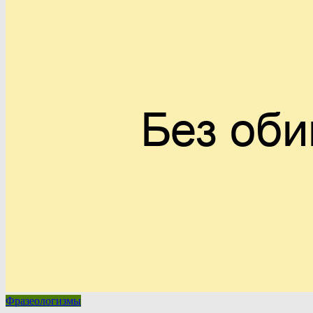
Фразеологизмы