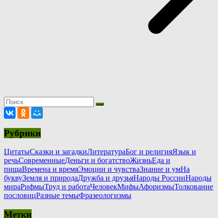
Рубрики
Цитаты
Сказки и загадки
Литература
Бог и религия
Язык и
речь
Современные
Деньги и богатство
Жизнь
Еда и
пища
Времена и время
Эмоции и чувства
Знание и ум
На
букву
Земля и природа
Дружба и друзья
Народы России
Народы
мира
Рифмы
Труд и работа
Человек
Мифы
Афоризмы
Толкование
пословиц
Разные темы
Фразеологизмы
Метки