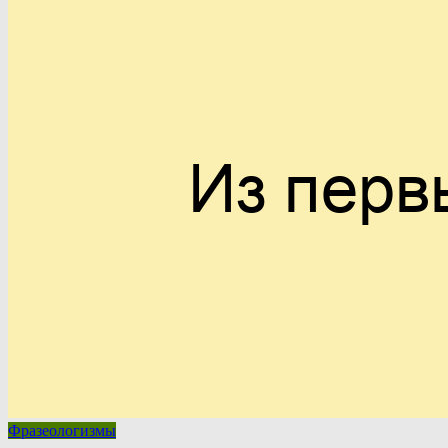
Фразеологизмы