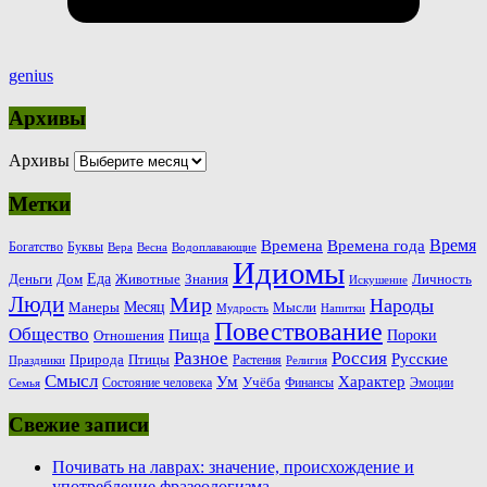
genius
Архивы
Архивы
Метки
Время
Времена
Времена года
Богатство
Буквы
Вера
Весна
Водоплавающие
Идиомы
Еда
Деньги
Животные
Знания
Дом
Личность
Искушение
Люди
Мир
Народы
Месяц
Манеры
Мысли
Мудрость
Напитки
Повествование
Общество
Пища
Пороки
Отношения
Россия
Разное
Русские
Природа
Птицы
Растения
Праздники
Религия
Смысл
Ум
Характер
Учёба
Состояние человека
Финансы
Эмоции
Семья
Свежие записи
Почивать на лаврах: значение, происхождение и
употребление фразеологизма