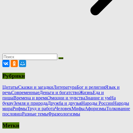
Рубрики
Цитаты
Сказки и загадки
Литература
Бог и религия
Язык и
речь
Современные
Деньги и богатство
Жизнь
Еда и
пища
Времена и время
Эмоции и чувства
Знание и ум
На
букву
Земля и природа
Дружба и друзья
Народы России
Народы
мира
Рифмы
Труд и работа
Человек
Мифы
Афоризмы
Толкование
пословиц
Разные темы
Фразеологизмы
Метки