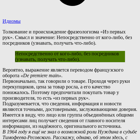
Идиомы
Толкование и происхождение фразеологизма «Из первых
рук». Смысл и значение: Непосредственно от кого-либо, без
посредников (узнавать, получать что-либо).
Непосредственно от кого-либо, без посредников
(узнавать, получать что-либо).
В
ероятно, выражение является переводом французского
оборота
«De premiere main»
.
Первоначально, так говорили о товаре. Проходя через руки
перекупщиков, цена за товар росла, а его качество
понижалось. Поэтому предпочитали покупать товар у
производителя, то есть «из первых рук».
Подразумевается, что сведения, информация и новости
являются точными, достоверными, заслуживающими доверия.
И
меется в виду, что лицо или группа объединённых общими
интересами лиц получает сведения от главного носителя
информации, из надёжного, оригинального источника.
В 1964 году я ещё не знал о возможной роли Нуждина в судьбе
Тимофеева-Ресовского. Расскажу, однако, об этом здесь, с