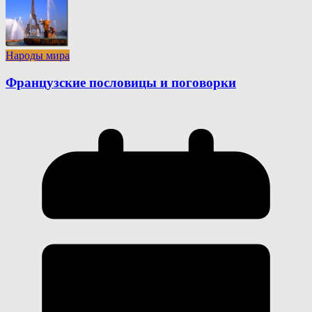
Народы мира
Французские пословицы и поговорки