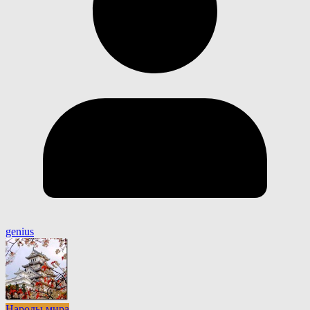
genius
Народы мира