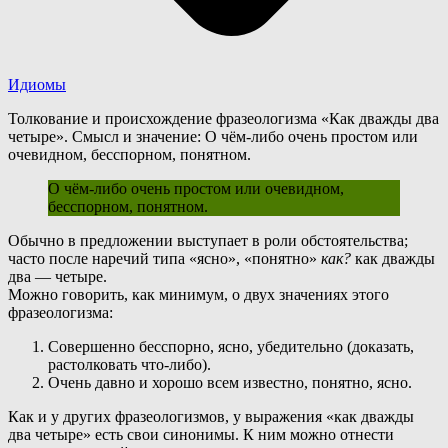
Идиомы
Толкование и происхождение фразеологизма «Как дважды два
четыре». Смысл и значение: О чём-либо очень простом или
очевидном, бесспорном, понятном.
О чём-либо очень простом или очевидном,
бесспорном, понятном.
О
бычно в предложении выступает в роли обстоятельства;
часто после наречий типа «ясно», «понятно»
как?
как дважды
два — четыре.
М
ожно говорить, как минимум, о двух значениях этого
фразеологизма:
Совершенно бесспорно, ясно, убедительно (доказать,
растолковать что-либо).
Очень давно и хорошо всем известно, понятно, ясно.
К
ак и у других фразеологизмов, у выражения «как дважды
два четыре» есть свои синонимы. К ним можно отнести