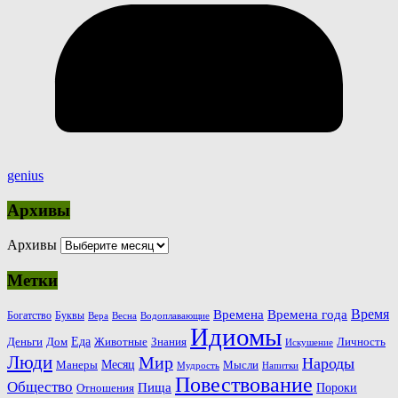
genius
Архивы
Архивы
Метки
Время
Времена
Времена года
Богатство
Буквы
Вера
Весна
Водоплавающие
Идиомы
Еда
Деньги
Животные
Знания
Дом
Личность
Искушение
Люди
Мир
Народы
Месяц
Манеры
Мысли
Мудрость
Напитки
Повествование
Общество
Пища
Пороки
Отношения