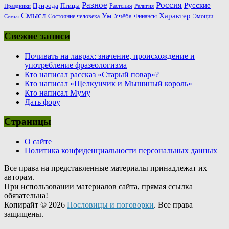
Россия
Разное
Русские
Природа
Птицы
Растения
Праздники
Религия
Смысл
Ум
Характер
Учёба
Состояние человека
Финансы
Эмоции
Семья
Свежие записи
Почивать на лаврах: значение, происхождение и
употребление фразеологизма
Кто написал рассказ «Старый повар»?
Кто написал «Щелкунчик и Мышиный король»
Кто написал Муму
Дать фору
Страницы
О сайте
Политика конфиденциальности персональных данных
Все права на представленные материалы принадлежат их
авторам.
При использовании материалов сайта, прямая ссылка
обязательна!
Копирайт © 2026
Пословицы и поговорки
. Все права
защищены.