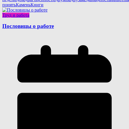
понять
Камень
Книги
Труд и работа
Пословицы о работе