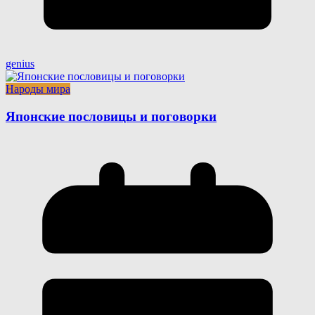
genius
Народы мира
Японские пословицы и поговорки