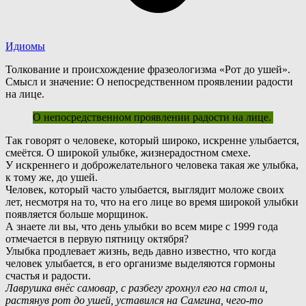
Идиомы
Толкование и происхождение фразеологизма «Рот до ушей».
Смысл и значение: О непосредственном проявлении радости
на лице.
О непосредственном проявлении радости на лице.
Т
ак говорят о человеке, который широко, искренне улыбается,
смеётся. О широкой улыбке, жизнерадостном смехе.
У искреннего и доброжелательного человека такая же улыбка,
к тому же, до ушей.
Ч
еловек, который часто улыбается, выглядит моложе своих
лет, несмотря на то, что на его лице во время широкой улыбки
появляется больше морщинок.
А
знаете ли вы, что день улыбки во всем мире с 1999 года
отмечается в первую пятницу октября?
Улыбка продлевает жизнь, ведь давно известно, что когда
человек улыбается, в его организме выделяются гормоны
счастья и радости.
Лаврушка внёс самовар, с разбегу грохнул его на стол и,
растянув рот до ушей, уставился на Самгина, чего-то