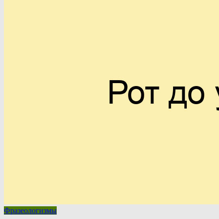
Фразеологизмы