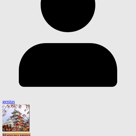
genius
Народы мира