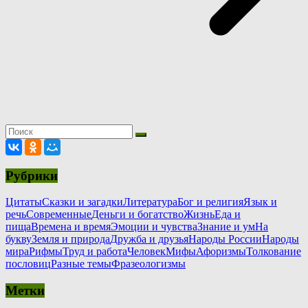
Рубрики
Цитаты
Сказки и загадки
Литература
Бог и религия
Язык и
речь
Современные
Деньги и богатство
Жизнь
Еда и
пища
Времена и время
Эмоции и чувства
Знание и ум
На
букву
Земля и природа
Дружба и друзья
Народы России
Народы
мира
Рифмы
Труд и работа
Человек
Мифы
Афоризмы
Толкование
пословиц
Разные темы
Фразеологизмы
Метки