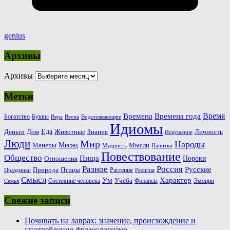
genius
Архивы
Архивы
Метки
Время
Времена
Времена года
Богатство
Буквы
Вера
Весна
Водоплавающие
Идиомы
Еда
Деньги
Животные
Знания
Дом
Личность
Искушение
Люди
Мир
Народы
Месяц
Манеры
Мысли
Мудрость
Напитки
Повествование
Общество
Пища
Пороки
Отношения
Россия
Разное
Русские
Природа
Птицы
Растения
Праздники
Религия
Смысл
Ум
Характер
Учёба
Состояние человека
Финансы
Эмоции
Семья
Свежие записи
Почивать на лаврах: значение, происхождение и
употребление фразеологизма