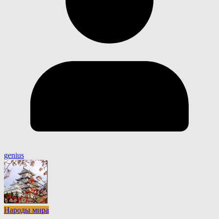
genius
Народы мира