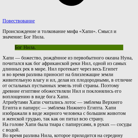
Повествование
Происхождение и толкование мифа «Хапи». Смысл и
значение: Бог Нила.
Бог Нила.
Х
апи — божество, рождённое из первобытного океана Нуна,
почитался как бог африканской реки Нил, одной из самых
длинных рек в мире. Нил протекает через весь Египет
и во время разлива приносит на близлежащие земли
живительную влагу и ил, делая их плодородными, в отличие
от остальных пустынных земель этой страны. Поэтому
древние египтяне обожествляли Нил и поклонялись его
воплощению в виде бога Хапи.
Атрибутами Хапи считались лотос — эмблема Верхнего
Египта и папирус — эмблема Нижнего Египта. Хапи
изображали в виде жирного человека с большим животом
и женской грудью, так как он питал всю страну.
Н
а голове Хапи была тиара с папирусами, в руках — сосуды
с водой.
Во время разлива Нила, которое приходится на середину