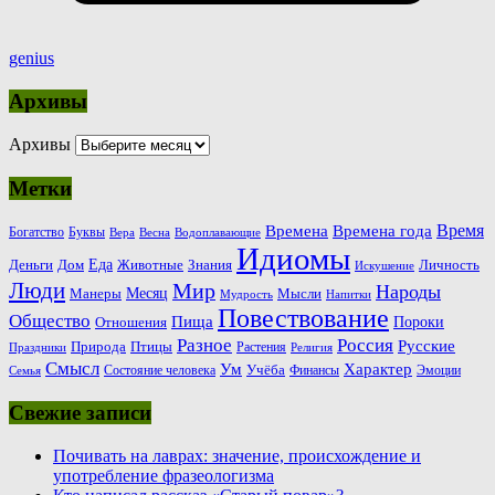
genius
Архивы
Архивы
Метки
Время
Времена
Времена года
Богатство
Буквы
Вера
Весна
Водоплавающие
Идиомы
Еда
Деньги
Животные
Знания
Дом
Личность
Искушение
Люди
Мир
Народы
Месяц
Манеры
Мысли
Мудрость
Напитки
Повествование
Общество
Пища
Пороки
Отношения
Россия
Разное
Русские
Природа
Птицы
Растения
Праздники
Религия
Смысл
Ум
Характер
Учёба
Состояние человека
Финансы
Эмоции
Семья
Свежие записи
Почивать на лаврах: значение, происхождение и
употребление фразеологизма