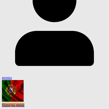
genius
Народы мира