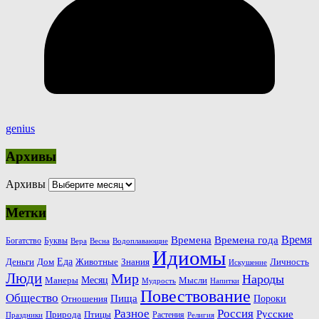
genius
Архивы
Архивы
Метки
Время
Времена
Времена года
Богатство
Буквы
Вера
Весна
Водоплавающие
Идиомы
Еда
Деньги
Животные
Знания
Дом
Личность
Искушение
Люди
Мир
Народы
Месяц
Манеры
Мысли
Мудрость
Напитки
Повествование
Общество
Пища
Пороки
Отношения
Россия
Разное
Русские
Природа
Птицы
Растения
Праздники
Религия