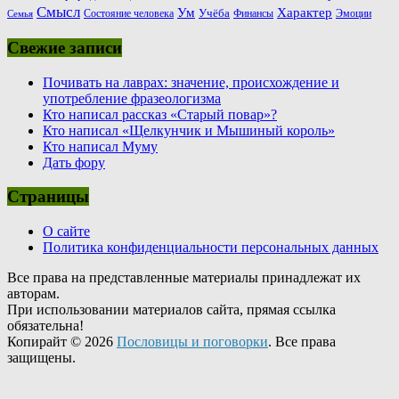
Смысл
Ум
Характер
Учёба
Состояние человека
Финансы
Эмоции
Семья
Свежие записи
Почивать на лаврах: значение, происхождение и
употребление фразеологизма
Кто написал рассказ «Старый повар»?
Кто написал «Щелкунчик и Мышиный король»
Кто написал Муму
Дать фору
Страницы
О сайте
Политика конфиденциальности персональных данных
Все права на представленные материалы принадлежат их
авторам.
При использовании материалов сайта, прямая ссылка
обязательна!
Копирайт © 2026
Пословицы и поговорки
. Все права
защищены.