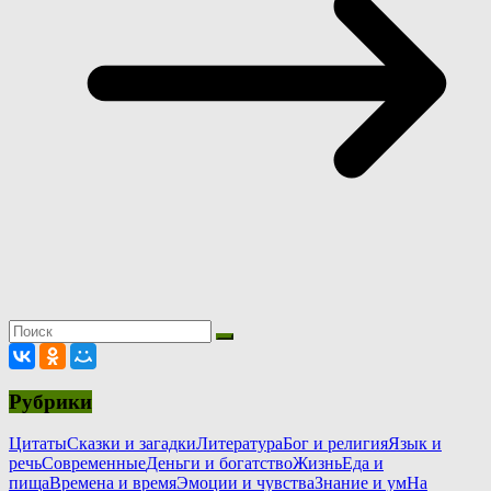
Рубрики
Цитаты
Сказки и загадки
Литература
Бог и религия
Язык и
речь
Современные
Деньги и богатство
Жизнь
Еда и
пища
Времена и время
Эмоции и чувства
Знание и ум
На